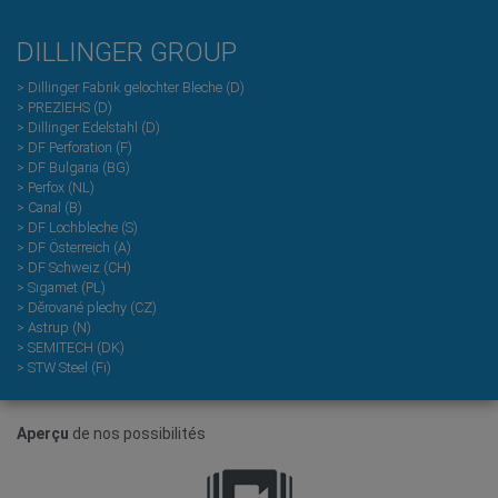
DILLINGER GROUP
> Dillinger Fabrik gelochter Bleche (D)
>
PREZIEHS (D)
> Dillinger Edelstahl (D)
> DF Perforation (F)
> DF Bulgaria (BG)
> Perfox (NL)
> Canal (B)
> DF Lochbleche (S)
> DF Österreich (A)
> DF Schweiz (CH)
> Sigamet (PL)
> Dĕrované plechy (CZ)
> Astrup (N)
> SEMITECH (DK)
> STW Steel (Fi)
Aperçu
de nos possibilités