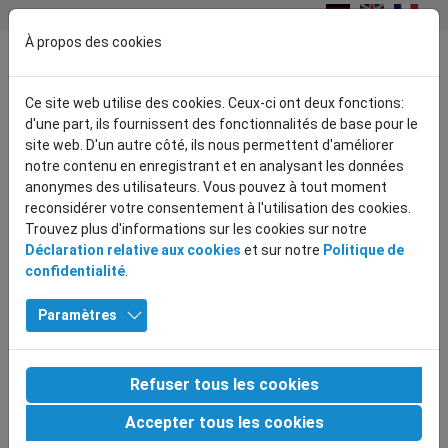
Tôles de stock
À propos des cookies
Toggl
Ce site web utilise des cookies. Ceux-ci ont deux fonctions:
d'une part, ils fournissent des fonctionnalités de base pour le
site web. D'un autre côté, ils nous permettent d'améliorer
notre contenu en enregistrant et en analysant les données
Page d'accueil
Architecture
Références en tôles perforées
anonymes des utilisateurs. Vous pouvez à tout moment
Projet Infrastructure Helsinki
reconsidérer votre consentement à l'utilisation des cookies.
PROJET INFRASTRUCTURE HELSINKI
Trouvez plus d'informations sur les cookies sur notre
Déclaration relative aux cookies
et sur notre
Politique de
Les tôles perforées de Dillinger Fabrik ont contribué à
confidentialité
.
l'infrastructure de Hesinki en mettant en place des systèmes de
ventilation pour les parkings et le métro. Les postes de
Paramètres
transformateurs étaient également revêtus de tôle perforée.
Notre procédé exclusif DesignPerf© a été utilisé, avec lequel des
motifs photoréalistes ont été perforés dans la feuille selon les
Refuser tous les cookies
spécifications du client. Pour ce faire, on a utilisé de l'acier
inoxydable poli de 2 mm.
Accepter tous les cookies