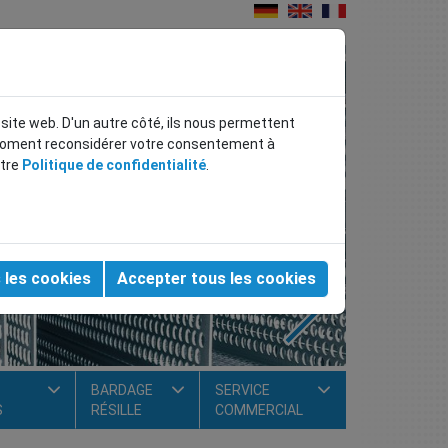
ERFORÉES POUR
e site web. D'un autre côté, ils nous permettent
S, CLÔTURES ET
 moment reconsidérer votre consentement à
otre
Politique de confidentialité
.
ARCHITECTURE
fiabilité de la planification
 les cookies
Accepter tous les cookies
weiter
BARDAGE
SERVICE
S
RÉSILLE
COMMERCIAL