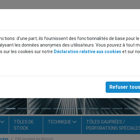
TÔLES P
nctions: d'une part, ils fournissent des fonctionnalités de base pour l
BALCON
analysant les données anonymes des utilisateurs. Vous pouvez à tout
ns sur les cookies sur notre
Déclaration relative aux cookies
et sur n
Solutions individuelles, 
Refuser tous
TÔLES DE
TECHNIQUE
TÔLES GAUFRÉES /
STOCK
PERFORATIONS SPÉCIALE
orées
P44 Aeroport de Munich