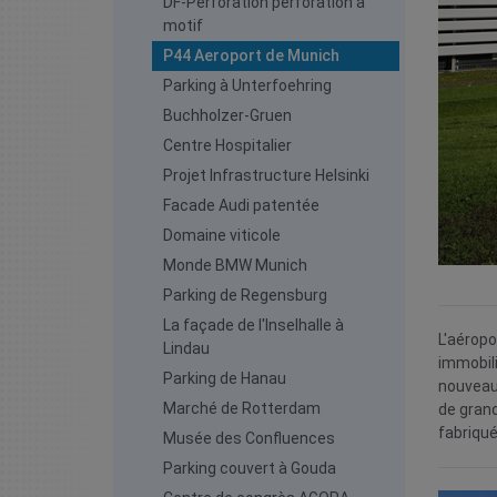
DF-Perforation perforation à
motif
P44 Aeroport de Munich
Parking à Unterfoehring
Buchholzer-Gruen
Centre Hospitalier
Projet Infrastructure Helsinki
Facade Audi patentée
Domaine viticole
Monde BMW Munich
Parking de Regensburg
La façade de l'Inselhalle à
L'aéropo
Lindau
immobili
Parking de Hanau
nouveau 
Marché de Rotterdam
de grand
fabriqué
Musée des Confluences
Parking couvert à Gouda